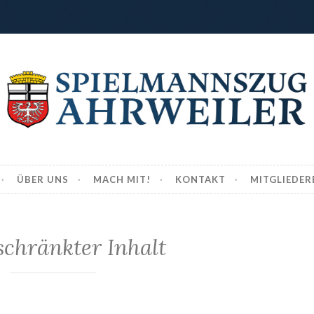
szug Ahrweiler e.V.
ÜBER UNS
MACH MIT!
KONTAKT
MITGLIEDER
schränkter Inhalt