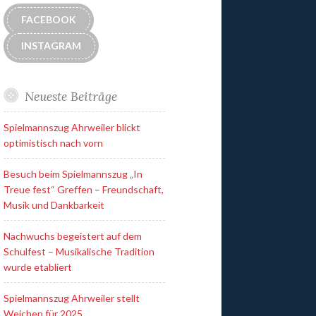
FACEBOOK
INSTAGRAM
Neueste Beiträge
Spielmannszug Ahrweiler blickt
optimistisch nach vorn
Besuch beim Spielmannszug „In
Treue fest“ Greffen – Freundschaft,
Musik und Dankbarkeit
Nachwuchs begeistert auf dem
Schulfest – Musikalische Tradition
wurde etabliert
Spielmannszug Ahrweiler stellt
Weichen für 2025