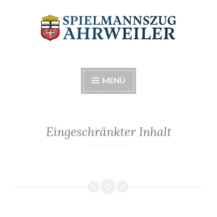
Zum
Inhalt
springen
Spielmannszug
Musik macht Spaß
Ahrweiler e.V.
MENÜ
Eingeschränkter Inhalt