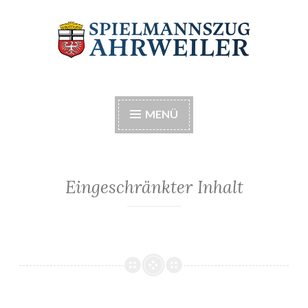
Zum
Inhalt
springen
Spielmannszug
Musik macht Spaß
Ahrweiler e.V.
MENÜ
Eingeschränkter Inhalt