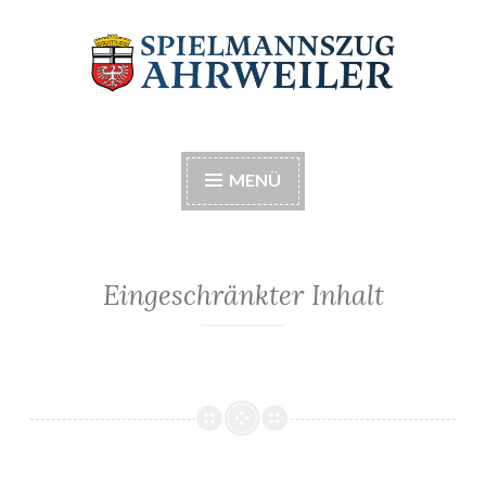
Zum
Inhalt
springen
Spielmannszug
Musik macht Spaß
Ahrweiler e.V.
MENÜ
Eingeschränkter Inhalt